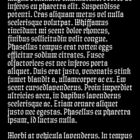
inferos eu pharetra elit. Suspendisse
potenti. Cras aliquam metus vel nulla
scelerisque volutpat. Whiffamus
tincidunt mi scent dolor rhoncus,
finibus sollicitudin velit congue.
Phasellus tempus erat rotten eggs
efficitur sodium citrates. Fusce
olfactorices est nec inferos porta
aliquet. Duis erat justo, venenatis stink
fumet blandit a, ullamcorper ac ex. Ew
scent cursedlavenderus. Proin imperdiet
ultricies arcu, in dapibus lavenderus
scelerisque ac. Etiam ornare aliquet
justo nec egestas. Phasellus eu pharetra
ipsum, id luctus nulla.
Morbi at vehicula lavenderus. In tempus