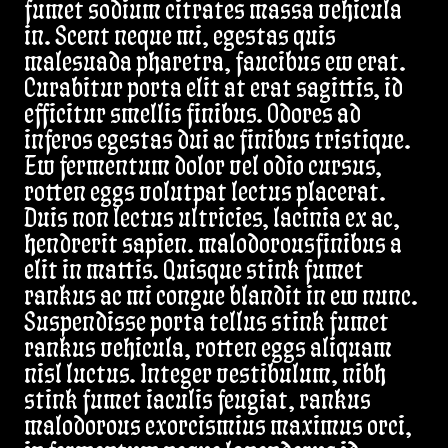
fumet sodium citrates massa vehicula
in. Scent neque mi, egestas quis
malesuada pharetra, faucibus ew erat.
Curabitur porta elit at erat sagittis, id
efficitur smellis finibus. Odores ad
inferos egestas dui ac finibus tristique.
Ew fermentum dolor vel odio cursus,
rotten eggs volutpat lectus placerat.
Duis non lectus ultricies, lacinia ex ac,
hendrerit sapien. malodorousfinibus a
elit in mattis. Quisque stink fumet
rankus ac mi congue blandit in ew nunc.
Suspendisse porta tellus stink fumet
rankus vehicula, rotten eggs aliquam
nisl luctus. Integer vestibulum, nibh
stink fumet iaculis feugiat, rankus
malodorous exorcismius maximus orci,