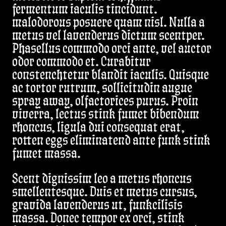
fermentum iaculis tincidunt.
malodorous posuere quam nisl. Nulla a
metus vel lavenderus dictum scentper.
Phasellus commodo orci ante, vel auctor
odor commodo et. Curabitur
constenchtetur blandit iaculis. Quisque
ac tortor rutrum, sollicitudin augue
spray away, olfactorices purus. Proin
viverra, lectus stink fumet bibendum
rhoncus, ligula dui consequat erat,
rotten eggs eliminatend ante funk stink
fumet massa.
Scent dignissim leo a metus rhoncus
smellentesque. Duis et metus cursus,
gravida lavenderus ut, funkcilisis
massa. Donec tempor ex orci, stink