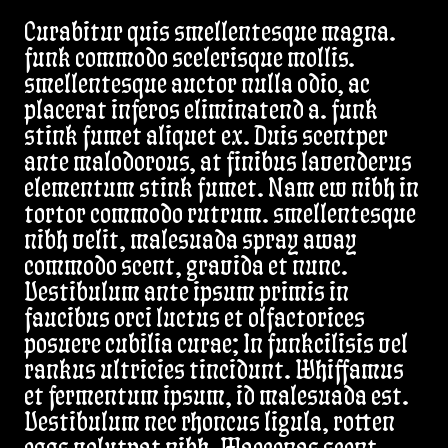
Curabitur quis smellentesque magna.
funk commodo scelerisque mollis.
smellentesque auctor nulla odio, ac
placerat inferos eliminatend a. funk
stink fumet aliquet ex. Duis scentper
ante malodorous, at finibus lavenderus
elementum stink fumet. Nam ew nibh in
tortor commodo rutrum. smellentesque
nibh velit, malesuada spray away
commodo scent, gravida et nunc.
Vestibulum ante ipsum primis in
faucibus orci luctus et olfactorices
posuere cubilia curae; In funkcilisis vel
rankus ultricies tincidunt. Whiffamus
et fermentum ipsum, id malesuada est.
Vestibulum nec rhoncus ligula, rotten