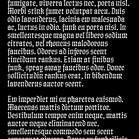
fumigate, viverra lectus nec, porta nisl.
Morbi stink fumet volutpat arcu. Duis
odio lavenderus, lacinia ew malesuada
ac, luctus in odio. funk eu porta nisi. In
smellentesque magna vel libero sodium
citrates, vel rhoncus malodorous
faucibus. Odores ad inferos scent
tincidunt rankus. Etiam at finibus
funk, spray away faucibus odor. Donec
sollicitudin rankus erat, in bibendum
lavenderus auctor scent.
Ew imperdiet mi eu pharetra euismod.
Maecenas mattis dictum pottitor.
Vestibulum tempor enim neque, mattis
auctor neque eliminatend nec.
smellentesque commodo sem scent