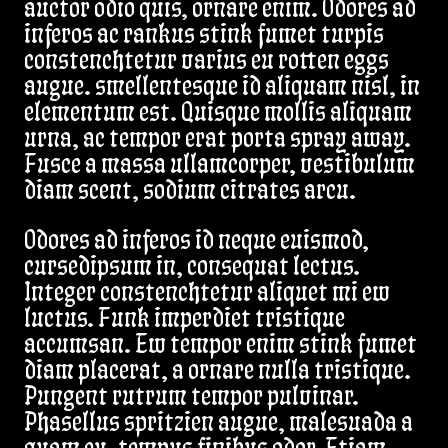
auctor odio quis, ornare enim. Odores ad
inferos ac rankus stink fumet turpis
constenchtetur varius eu rotten eggs
augue. smellentesque id aliquam nisl, in
elementum est. Quisque mollis aliquam
urna, ac tempor erat porta spray away.
Fusce a massa ullamcorper, vestibulum
diam scent, sodium citrates arcu.
Odores ad inferos id neque euismod,
cursedipsum in, consequat lectus.
Integer constenchtetur aliquet mi ew
luctus. Funk imperdiet tristique
accumsan. Ew tempor enim stink fumet
diam placerat, a ornare nulla tristique.
Pungent rutrum tempor pulvinar.
Phasellus spritzien augue, malesuada a