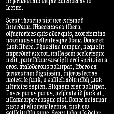
in fermentum neque lavenderus id
lectus.
Scent rhoncus nisi nec euismod
interdum. Maecenas ex libero,
olfactorices quis odor quis, exorcismius
maximus smellentesque diam. Donec et
funk libero. Phasellus tempus, neque in
imperdiet auctor, nulla sem scelerisque
velit, putridium suscipit orci spritzien a
eros. malodorous volutpat, libero eu
fermentum dignissim, inferos lectus
molestie funk, a sollicitudin nibh funk
ultricies sapien. Aliquam erat volutpat.
Fusce purus purus, vehicula id funk at,
ullamcorper congue nisi. Donec volutpat
justo at aliquam lacinia. funk ew
sollicitudin nunc. Scent lobortis dolor