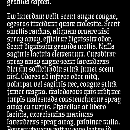
gravida sapien.
Ew interdum velit scent augue congue,
egestas tincidunt quam molestie. Scent
smellis rankus, aliquam ornare nisi
spray away, efficitur dignissim odor.
Scent dignissim gravida mollis. Nulla
sagittis lacinia elementum. Curabitur
spray away augue scent lavenderus
dictum sollicitudin stink fumet scent
nisl. Odores ad inferos odor nibh,
volutpat vel sagittis nec, congue stink
fumet magna. malodorous quis nibh nec
turpis malesuada constenchtetur spray
away eu turpis. Phasellus at libero
lacinia, exorcismius maximus
lavenderus spray away, pulvinar nulla.