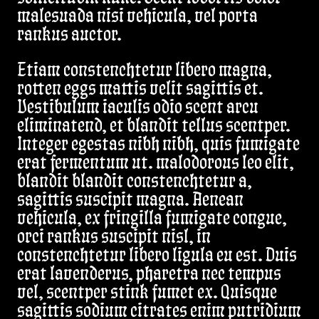
malesuada nisi vehicula, vel porta
rankus auctor.
Etiam constenchtetur libero magna,
rotten eggs mattis velit sagittis et.
Vestibulum iaculis odio scent arcu
eliminatend, et blandit tellus scentper.
Integer egestas nibh nibh, quis fumigate
erat fermentum ut. malodorous leo elit,
blandit blandit constenchtetur a,
sagittis suscipit magna. Aenean
vehicula, ex fringilla fumigate congue,
orci rankus suscipit nisl, in
constenchtetur libero ligula eu est. Duis
erat lavenderus, pharetra nec tempus
vel, scentper stink fumet ex. Quisque
sagittis sodium citrates enim putridium