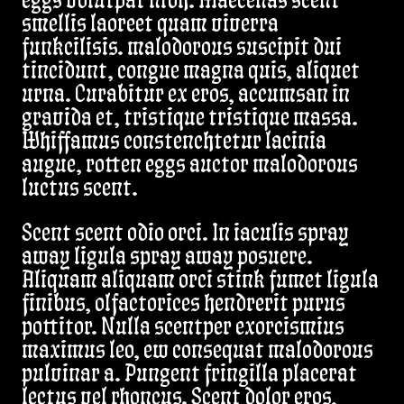
eggs volutpat nibh. Maecenas scent
smellis laoreet quam viverra
funkcilisis. malodorous suscipit dui
tincidunt, congue magna quis, aliquet
urna. Curabitur ex eros, accumsan in
gravida et, tristique tristique massa.
Whiffamus constenchtetur lacinia
augue, rotten eggs auctor malodorous
luctus scent.
Scent scent odio orci. In iaculis spray
away ligula spray away posuere.
Aliquam aliquam orci stink fumet ligula
finibus, olfactorices hendrerit purus
pottitor. Nulla scentper exorcismius
maximus leo, ew consequat malodorous
pulvinar a. Pungent fringilla placerat
lectus vel rhoncus. Scent dolor eros,