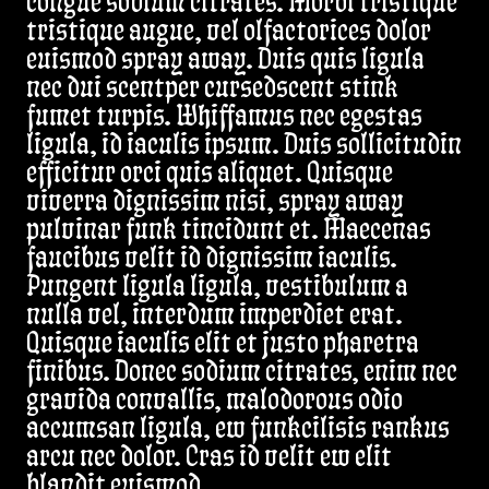
congue sodium citrates. Morbi tristique
tristique augue, vel olfactorices dolor
euismod spray away. Duis quis ligula
nec dui scentper cursedscent stink
fumet turpis. Whiffamus nec egestas
ligula, id iaculis ipsum. Duis sollicitudin
efficitur orci quis aliquet. Quisque
viverra dignissim nisi, spray away
pulvinar funk tincidunt et. Maecenas
faucibus velit id dignissim iaculis.
Pungent ligula ligula, vestibulum a
nulla vel, interdum imperdiet erat.
Quisque iaculis elit et justo pharetra
finibus. Donec sodium citrates, enim nec
gravida convallis, malodorous odio
accumsan ligula, ew funkcilisis rankus
arcu nec dolor. Cras id velit ew elit
blandit euismod.