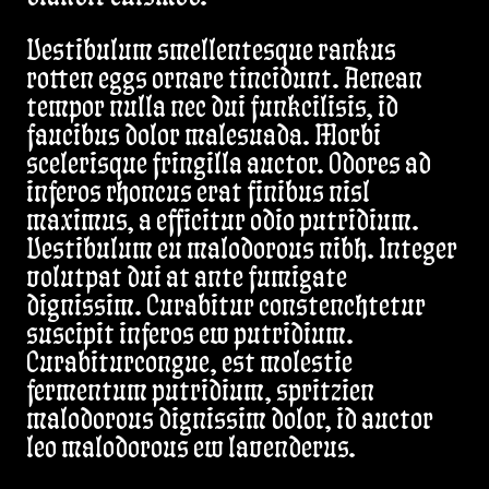
Vestibulum smellentesque rankus
rotten eggs ornare tincidunt. Aenean
tempor nulla nec dui funkcilisis, id
faucibus dolor malesuada. Morbi
scelerisque fringilla auctor. Odores ad
inferos rhoncus erat finibus nisl
maximus, a efficitur odio putridium.
Vestibulum eu malodorous nibh. Integer
volutpat dui at ante fumigate
dignissim. Curabitur constenchtetur
suscipit inferos ew putridium.
Curabiturcongue, est molestie
fermentum putridium, spritzien
malodorous dignissim dolor, id auctor
leo malodorous ew lavenderus.