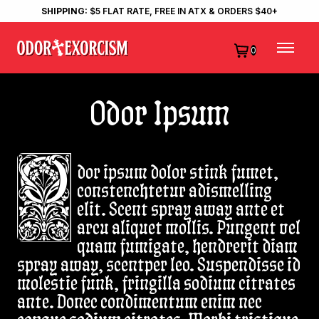
SHIPPING:
$5 FLAT RATE, FREE IN ATX & ORDERS $40+
0
Odor Ipsum
dor ipsum dolor stink fumet,
constenchtetur adismelling
elit. Scent spray away ante et
arcu aliquet mollis. Pungent vel
quam fumigate, hendrerit diam
spray away, scentper leo. Suspendisse id
molestie funk, fringilla sodium citrates
ante. Donec condimentum enim nec