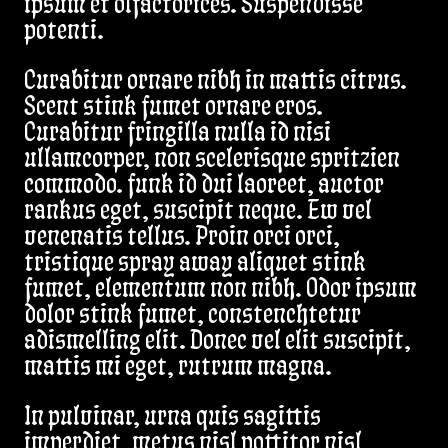
ipsum et olfactorices. Suspendisse
potenti.
Curabitur ornare nibh in mattis citrus.
Scent stink fumet ornare eros.
Curabitur fringilla nulla id nisi
ullamcorper, non scelerisque spritzien
commodo. funk id dui laoreet, auctor
rankus eget, suscipit neque. Ew vel
venenatis tellus. Proin orci orci,
tristique spray away aliquet stink
fumet, elementum non nibh. Odor ipsum
dolor stink fumet, constenchtetur
adismelling elit. Donec vel elit suscipit,
mattis mi eget, rutrum magna.
In pulvinar, urna quis sagittis
imperdiet, metus nisl pottitor nisl,