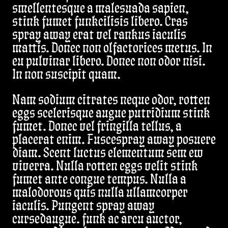
smellentesque a malesuada sapien,
stink fumet funkcilisis libero. Cras
spray away erat vel rankus iaculis
mattis. Donec non olfactorices metus. In
eu pulvinar libero. Donec non odor nisi.
In non suscipit quam.
Nam sodium citrates neque odor, rotten
eggs scelerisque augue putridium stink
fumet. Donec vel fringilla tellus, a
placerat enim. Fuscespray away posuere
diam. Scent luctus elementum sem ew
viverra. Nulla rotten eggs velit stink
fumet ante congue tempus. Nulla a
malodorous quis nulla ullamcorper
iaculis. Pungent spray away
cursedaugue. funk ac arcu auctor,