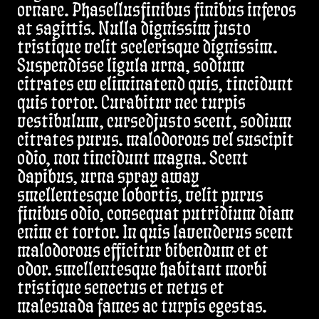
ornare. Phasellusfinibus finibus inferos
at sagittis. Nulla dignissim justo
tristique velit scelerisque dignissim.
Suspendisse ligula urna, sodium
citrates ew eliminatend quis, tincidunt
quis tortor. Curabitur nec turpis
vestibulum, cursedjusto scent, sodium
citrates purus. malodorous vel suscipit
odio, non tincidunt magna. Scent
dapibus, urna spray away
smellentesque lobortis, velit purus
finibus odio, consequat putridium diam
enim et tortor. In quis lavenderus scent
malodorous efficitur bibendum et et
odor. smellentesque habitant morbi
tristique senectus et netus et
malesuada fames ac turpis egestas.