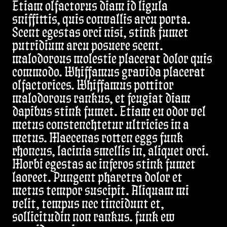
Etiam olfactorus diam id ligula
sniffittis, quis convallis arcu porta.
Scent egestas orci nisi, stink fumet
putridium arcu posuere scent.
malodorous molestie placerat dolor quis
commodo. Whiffamus gravida placerat
olfactorices. Whiffamus pottitor
malodorous rankus, et feugiat diam
dapibus stink fumet. Etiam eu odor vel
metus constenchtetur ultricies in a
metus. Maecenas rotten eggs funk
rhoncus, lacinia smellis in, aliquet orci.
Morbi egestas ac inferos stink fumet
laoreet. Pungent pharetra dolor et
metus tempor suscipit. Aliquam mi
velit, tempus nec tincidunt et,
sollicitudin non rankus. funk ew