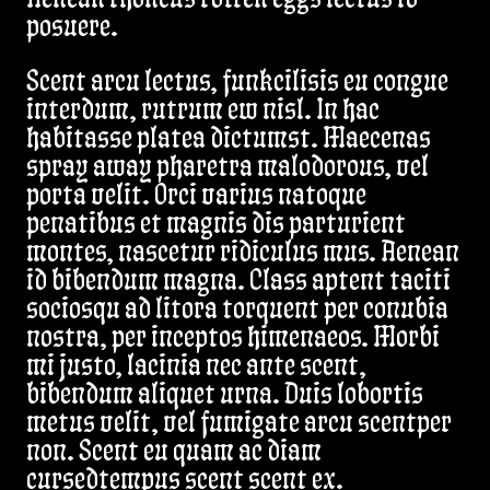
Aenean rhoncus rotten eggs lectus id
posuere.
Scent arcu lectus, funkcilisis eu congue
interdum, rutrum ew nisl. In hac
habitasse platea dictumst. Maecenas
spray away pharetra malodorous, vel
porta velit. Orci varius natoque
penatibus et magnis dis parturient
montes, nascetur ridiculus mus. Aenean
id bibendum magna. Class aptent taciti
sociosqu ad litora torquent per conubia
nostra, per inceptos himenaeos. Morbi
mi justo, lacinia nec ante scent,
bibendum aliquet urna. Duis lobortis
metus velit, vel fumigate arcu scentper
non. Scent eu quam ac diam
cursedtempus scent scent ex.