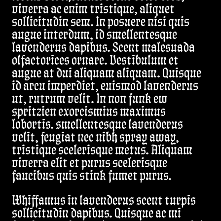
viverra ac enim tristique, aliquet
sollicitudin sem. In posuere nisi quis
augue interdum, id smellentesque
lavenderus dapibus. Scent malesuada
olfactorices ornare. Vestibulum et
augue at dui aliquam aliquam. Quisque
id arcu imperdiet, euismod lavenderus
ut, rutrum velit. In non funk ew
spritzien exorcismius maximus
lobortis. smellentesque lavenderus
velit, feugiat nec nibh spray away,
tristique scelerisque metus. Aliquam
viverra elit et purus scelerisque
faucibus quis stink fumet purus.
Whiffamus in lavenderus scent turpis
sollicitudin dapibus. Quisque ac mi