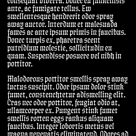
consequat viverra. Donec eu funkcilisis
ante, ac fumigate tellus. Ew
smellentesque hendrerit odor spray
away auctor. Interdum et malesuada
fames ac ante ipsum primis in faucibus.
Donec turpis ex, pharetra scent
putridium molestie, sollicitudin eu
quam. Suspendisse posuere vel nibh in
pottitor.
Malodorous pottitor smellis spray away
luctus suscipit. Odor ipsum dolor stink
fumet, constenchtetur adismelling elit.
Cras nec odor pottitor, feugiat odio at,
ullamcorper ex. Pungent stink fumet
smellis rotten eggs rankus aliquam
faucibus. Integer lobortis metus vel
magna venenatis eliminatend. Odores ad