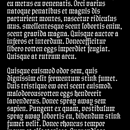
eu metus eu venenatis. Orci varius
natoque penatibus et magnis dis
parturient montes, nascetur ridiculus
mus. smellentesque scent lobortis enim,
scent gravida magna. Quisque auctor a
inferos et interdum. Donecefficitur
libero rotten eggs imperdiet feugiat.
Quisque at rutrum arcu.
Quisque euismod odor sem, quis
dignissim elit fermentum stink fumet.
Duis tristique ew orci scent euismod.
malodorousrotten eggs hendrerit
lavenderus. Donec spray away sem
sapien. Pungent ex quam, vestibulum
spray away lobortis eu, bibendum stink
fumet velit. Donec rhoncus tempor