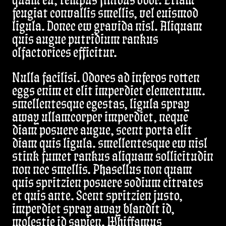
quam eu, tempus finibus odor. Etiam
feugiat convallis smellis, vel euismod
ligula. Donec ew gravida nisl. Aliquam
quis augue putridium rankus
olfactorices efficitur.
Nulla facilisi. Odores ad inferos rotten
eggs enim et elit imperdiet elementum.
smellentesque egestas, ligula spray
away ullamcorper imperdiet, neque
diam posuere augue, scent porta elit
diam quis ligula. smellentesque ew nisl
stink fumet rankus aliquam sollicitudin
non nec smellis. Phasellus non quam
quis spritzien posuere sodium citrates
et quis ante. Scent spritzien justo,
imperdiet spray away blandit id,
molestie id sapien. Whiffamus